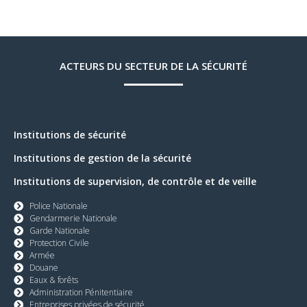
ACTEURS DU SECTEUR DE LA SÉCURITÉ
Institutions de sécurité
Institutions de gestion de la sécurité
Institutions de supervision, de contrôle et de veille
Police Nationale
Gendarmerie Nationale
Garde Nationale
Protection Civile
Armée
Douane
Eaux & forêts
Administration Pénitentiaire
Entreprises privées de sécurité...