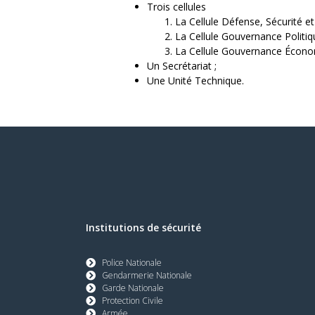
Trois cellules
La Cellule Défense, Sécurité et
La Cellule Gouvernance Politiq
La Cellule Gouvernance Économ
Un Secrétariat ;
Une Unité Technique.
Institutions de sécurité
Police Nationale
Gendarmerie Nationale
Garde Nationale
Protection Civile
Armée