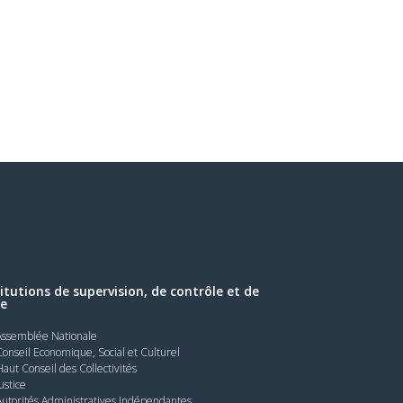
titutions de supervision, de contrôle et de
le
Assemblée Nationale
Conseil Economique, Social et Culturel
Haut Conseil des Collectivités
Justice
Autorités Administratives Indépendantes