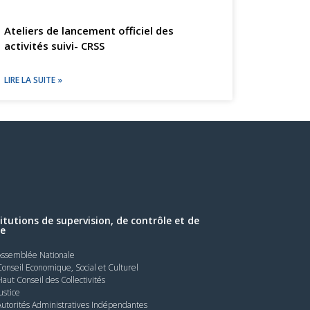
Ateliers de lancement officiel des
activités suivi- CRSS
LIRE LA SUITE »
titutions de supervision, de contrôle et de
le
Assemblée Nationale
Conseil Economique, Social et Culturel
Haut Conseil des Collectivités
Justice
Autorités Administratives Indépendantes