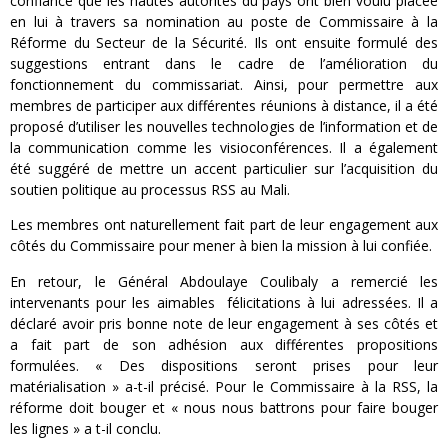
confiance que les hautes autorités du pays ont bien voulu placée
en lui à travers sa nomination au poste de Commissaire à la
Réforme du Secteur de la Sécurité. Ils ont ensuite formulé des
suggestions entrant dans le cadre de l’amélioration du
fonctionnement du commissariat. Ainsi, pour permettre aux
membres de participer aux différentes réunions à distance, il a été
proposé d’utiliser les nouvelles technologies de l’information et de
la communication comme les visioconférences. Il a également
été suggéré de mettre un accent particulier sur l’acquisition du
soutien politique au processus RSS au Mali.
Les membres ont naturellement fait part de leur engagement aux
côtés du Commissaire pour mener à bien la mission à lui confiée.
En retour, le Général Abdoulaye Coulibaly a remercié les
intervenants pour les aimables félicitations à lui adressées. Il a
déclaré avoir pris bonne note de leur engagement à ses côtés et
a fait part de son adhésion aux différentes propositions
formulées. « Des dispositions seront prises pour leur
matérialisation » a-t-il précisé. Pour le Commissaire à la RSS, la
réforme doit bouger et « nous nous battrons pour faire bouger
les lignes » a t-il conclu.