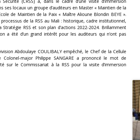
Sécurité (CRSS) a, dans le cadre d’une visite d’immersion
dans ses locaux un groupe d’auditeurs en Master « Maintien de la
l’Ecole de Maintien de la Paix « Maître Alioune Blondin BEYE ».
 processus de la RSS au Mali : historique, cadre institutionnel,
 la Stratégie RSS et son plan d’actions 2022-2024. Brillamment
n a été d’un grand intérêt pour les auditeurs qui n’ont pas
ivision Abdoulaye COULIBALY empêché, le Chef de la Cellule
, le Colonel-major Philippe SANGARE a prononcé le mot de
rté sur le Commissariat à la RSS pour la visite d’immersion